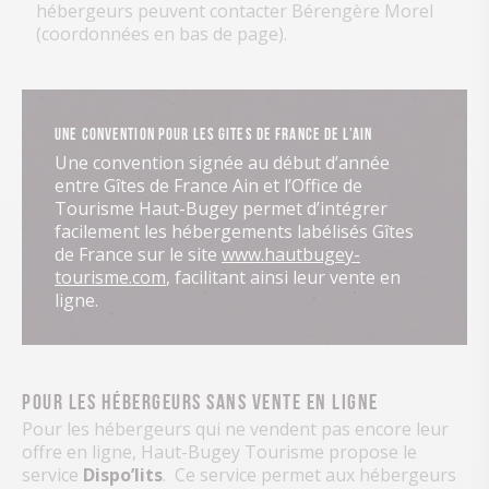
hébergeurs peuvent contacter Bérengère Morel
(coordonnées en bas de page).
Une convention pour les Gites de France de l’Ain
Une convention signée au début d’année
entre Gîtes de France Ain et l’Office de
Tourisme Haut-Bugey permet d’intégrer
facilement les hébergements labélisés Gîtes
de France sur le site
www.hautbugey-
tourisme.com
, facilitant ainsi leur vente en
ligne.
Pour les hébergeurs sans vente en ligne
Pour les hébergeurs qui ne vendent pas encore leur
offre en ligne, Haut-Bugey Tourisme propose le
service
Dispo’lits
. Ce service permet aux hébergeurs