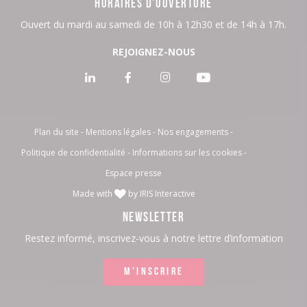
HORAIRES D'OUVERTURE
Ouvert du mardi au samedi de 10h à 12h30 et de 14h à 17h.
REJOIGNEZ-NOUS
Voir
Voir
Voir
Voir
notre
notre
notre
notre
page
page
page
page
Plan du site
Mentions légales
Nos engagements
Politique de confidentialité
Informations sur les cookies
:
:
:
:
Espace presse
LinkedIn
Facebook
Instagram
Youtube
Made with
by
IRIS Interactive
NEWSLETTER
Restez informé, inscrivez-vous à notre lettre d’information
M'INSCRIRE