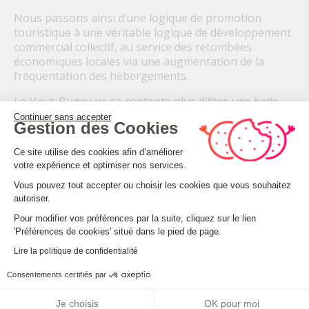
Nous passons ainsi d’une logique de promotion
touristique à une véritable logique de développement
commercial collectif, au service des retombées
économiques locales via une augmentation de la
fréquentation des hébergements.
Le Haut-Bugey ne se contente plus d’être une belle
destination :
Continuer sans accepter
Gestion des Cookies
Nous construisons ensemble une destination
organisée, compétitive et prête à être vendue.
Plateforme de Gestion du Consenteme
Ce site utilise des cookies afin d’améliorer
votre expérience et optimiser nos services.
Vous pouvez tout accepter ou choisir les cookies que vous souhaitez
autoriser.
À votre écoute
Axeptio consent
Pour modifier vos préférences par la suite, cliquez sur le lien
'Préférences de cookies' situé dans le pied de page.
Lire la politique de confidentialité
Consentements certifiés par
Je choisis
OK pour moi