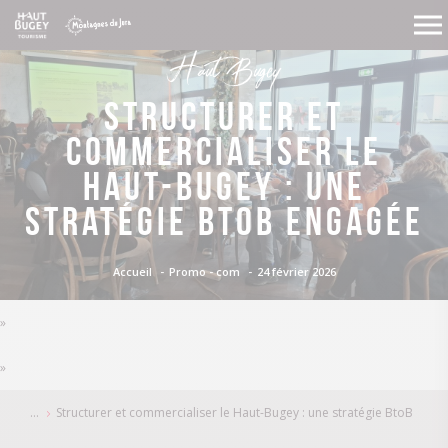
Haut Bugey
Structurer et
commercialiser le
Haut-Bugey : une
stratégie BtoB engagée
24 février 2026
Accueil
Promo - com
»
»
Structurer et commercialiser le Haut-Bugey : une stratégie BtoB