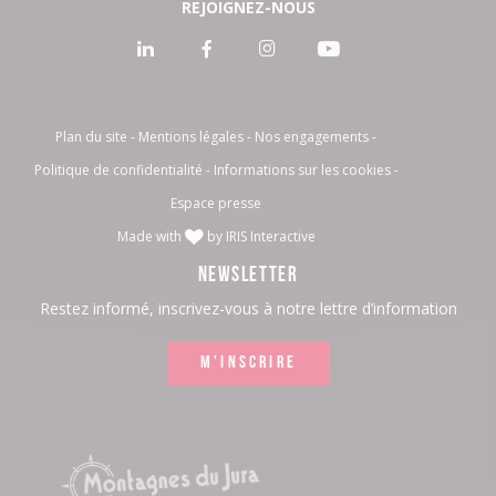
REJOIGNEZ-NOUS
Voir
Voir
Voir
Voir
notre
notre
notre
notre
page
page
page
page
Plan du site
Mentions légales
Nos engagements
Politique de confidentialité
Informations sur les cookies
:
:
:
:
Espace presse
LinkedIn
Facebook
Instagram
Youtube
Made with
by
IRIS Interactive
NEWSLETTER
Restez informé, inscrivez-vous à notre lettre d’information
M'INSCRIRE