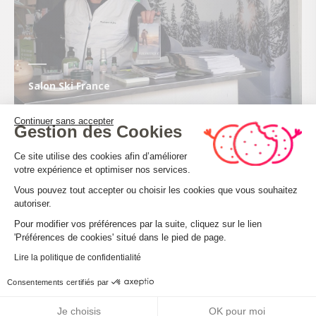
Salon Ski France
Continuer sans accepter
Gestion des Cookies
Du 17 au 19 novembre
, la deuxième édition de
Plateforme de Gestion du Consenteme
l’événement « 𝑳𝒂 𝒎𝒐𝒏𝒕𝒂𝒈𝒏𝒆 𝒄̧𝒂 𝒗𝒐𝒖𝒔 𝒈𝒂𝒈𝒏𝒆 #2 » était
Ce site utilise des cookies afin d’améliorer
votre expérience et optimiser nos services.
organisée
au Ground Control à Paris
.
Vous pouvez tout accepter ou choisir les cookies que vous souhaitez
L’Office de Tourisme Haut-Bugey était présent avec
autoriser.
Montagnes du Jura pour le lancement officiel de la
Axeptio consent
Pour modifier vos préférences par la suite, cliquez sur le lien
saison hiver 2023-2024.
'Préférences de cookies' situé dans le pied de page.
Quel bilan ?
Lire la politique de confidentialité
Haut Bugey Tourisme avait revêtu la bannière
Consentements certifiés par
« Montagnes du Jura » avec d’autres stations afin de
faire connaitre son offre à un public parisien
Je choisis
OK pour moi