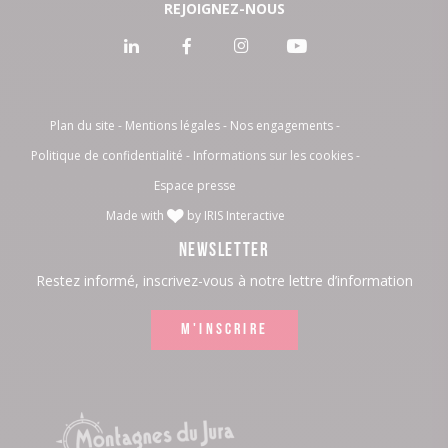
REJOIGNEZ-NOUS
Voir
Voir
Voir
Voir
notre
notre
notre
notre
page
page
page
page
Plan du site
Mentions légales
Nos engagements
Politique de confidentialité
Informations sur les cookies
:
:
:
:
Espace presse
LinkedIn
Facebook
Instagram
Youtube
Made with
by
IRIS Interactive
NEWSLETTER
Restez informé, inscrivez-vous à notre lettre d’information
M'INSCRIRE