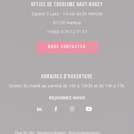
OFFICE DE TOURISME HAUT-BUGEY
Espace 3 Lacs - 14 rue du Dr Mercier
01130 Nantua
+33(0) 4 74 12 11 57
NOUS CONTACTER
HORAIRES D'OUVERTURE
Ouvert du mardi au samedi de 10h à 12h30 et de 14h à 17h.
REJOIGNEZ-NOUS
Voir
Voir
Voir
Voir
notre
notre
notre
notre
page
page
page
page
Plan du site
Mentions légales
Nos engagements