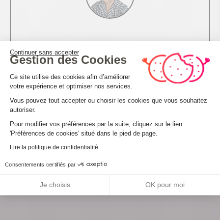
Nathalie Quesney
Continuer sans accepter
Responsable communication et promotion
Gestion des Cookies
n.quesney@hautbugey-tourisme.com
Plateforme de Gestion du Consenteme
Tél. 04 74 12 19 58
Ce site utilise des cookies afin d’améliorer
votre expérience et optimiser nos services.
Vous pouvez tout accepter ou choisir les cookies que vous souhaitez
autoriser.
Axeptio consent
Pour modifier vos préférences par la suite, cliquez sur le lien
Partager sur
'Préférences de cookies' situé dans le pied de page.
Lire la politique de confidentialité
Consentements certifiés par
Je choisis
OK pour moi